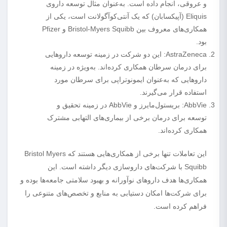
و عروقی، انجام داده است. به‌عنوان مثال توسعه داروی
Eliquis (آپیکسابان) که یک آنتی‌کوآگولانت است، یکی از
همکاری‌های معروف بین Bristol-Myers Squibb و Pfizer
بود.
AstraZeneca: این دو شرکت در زمینه توسعه داروهایی
برای درمان سرطان همکاری کرده‌اند. به‌ویژه در زمینه
داروهایی که به‌عنوان ایمونوتراپی برای سرطان مورد
استفاده قرار می‌گیرند.
AbbVie: بریستول‌مایرز و AbbVie در زمینه تحقیق و
توسعه برای درمان برخی از بیماری‌های التهابی مشترک
همکاری کرده‌اند.
این تعاملات تنها برخی از همکاری‌هایی هستند که Bristol Myers
Squibb با شرکت‌های داروسازی دیگر داشته است. این
همکاری‌ها هدف داروهای نوآورانه و بهبود سلامتی جامعه‌ها بوده و
برای شرکت‌ها امکان دستیابی به منابع و تخصص‌های متنوعی را
فراهم کرده است.