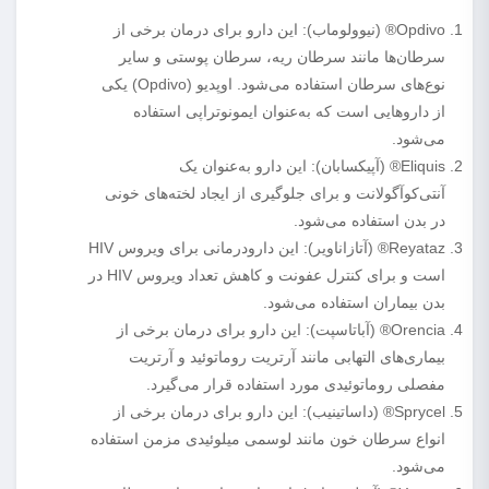
Opdivo® (نیوولوماب): این دارو برای درمان برخی از
سرطان‌ها مانند سرطان ریه، سرطان پوستی و سایر
نوع‌های سرطان استفاده می‌شود. اوپدیو (Opdivo) یکی
از داروهایی است که به‌عنوان ایمونوتراپی استفاده
می‌شود.
Eliquis® (آپیکسابان): این دارو به‌عنوان یک
آنتی‌کوآگولانت و برای جلوگیری از ایجاد لخته‌های خونی
در بدن استفاده می‌شود.
Reyataz® (آتازاناویر): این دارودرمانی برای ویروس HIV
است و برای کنترل عفونت و کاهش تعداد ویروس HIV در
بدن بیماران استفاده می‌شود.
Orencia® (آباتاسپت): این دارو برای درمان برخی از
بیماری‌های التهابی مانند آرتریت روماتوئید و آرتریت
مفصلی روماتوئیدی مورد استفاده قرار می‌گیرد.
Sprycel® (داساتینیب): این دارو برای درمان برخی از
انواع سرطان خون مانند لوسمی میلوئیدی مزمن استفاده
می‌شود.