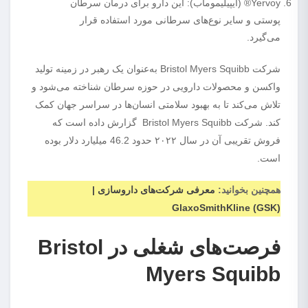
Yervoy® (آیپیلیموماب): این دارو برای درمان سرطان
پوستی و سایر نوع‌های سرطانی مورد استفاده قرار
می‌گیرد.
شرکت Bristol Myers Squibb به‌عنوان یک رهبر در زمینه تولید
واکسن و محصولات دارویی در حوزه سرطان شناخته می‌شود و
تلاش می‌کند تا به بهبود سلامتی انسان‌ها در سراسر جهان کمک
کند. شرکت Bristol Myers Squibb گزارش داده است که
فروش تقریبی آن در سال ۲۰۲۲ حدود 46.2 میلیارد دلار بوده
است.
همچنین بخوانید:
معرفی شرکت‌های داروسازی |
GlaxoSmithKline (GSK)
فرصت‌های شغلی در Bristol
Myers Squibb