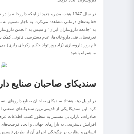
داروسازان ایجاد کردند.
در سال 1347 هیئت مدیره جدید از اینکه داروخا
فعالیت‌های درمانی مشاهده می‌کرد، به ناچار تصمیم به ت
به “جامعه داروسازان ایران” و سپس به “انجمن داروسازا
تعرفه‌های فنی داروخانه‌ها، عدم دسترسی قانونی کمک دا
نام روز داروسازی (زاد روز تولد حکیم زکریای رازی) می‌ب
ما همراه باشید!
سندیکای صاحبان صنایع دار
در اوایل دهه هشتاد سندیکای صاحبان صنایع داروهای انس
صادرات، بازاریابی مستمر به منظور کسب اطلاعات عرضه،
افزايش دسترسی به بازارهای جهانی و ايجاد فرصت‌های م
انسانی و نظارت بر چگونگی اجرای آن از طريق تاسيس ش