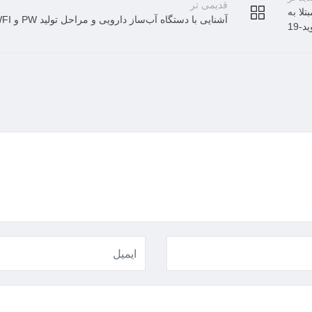
قدیمی تر
تلا به
آشنایی با دستگاه آب‌ساز دارویی و مراحل تولید PW و WFI
د-19