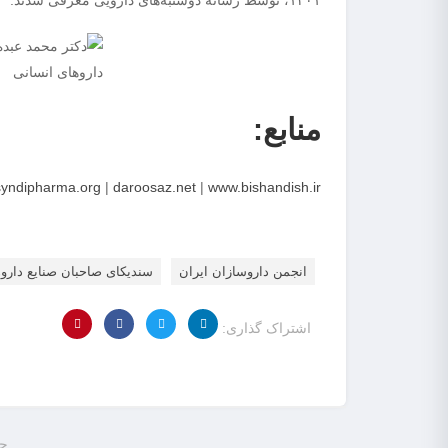
۱۴۰۱، توسط رسانه دوشنبه‌های دارویی معرفی شدند.
منابع:
syndipharma.org
|
daroosaz.net
|
www.bishandish.ir
انجمن داروسازان ایران
سندیکای صاحبان صنایع دارو
اشتراک گذاری:
جد