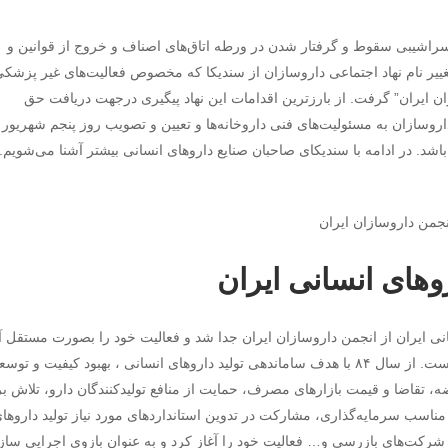
نه را در سراشیبی سقوط و گرفتار شدن در ورطه اتاق‌های اصناف و خروج از قوانین و
غییر نام نهاد اجتماعی داروسازان از سندیکا که مخصوص فعالیت‌های غیر پزشکی
ن ایران” گرفت. از بارزترین اقدامات این نهاد پیگیری درجهت دریافت حق
روسازان به مسئولیت‌های فنی داروخانه‌ها و تعیین و تصویب روز پنجم شهریور 
اشد. در ادامه با سندیکای صاحبان صنایع داروهای انسانی بیشتر آشنا می‌شویم. 
وهای انسانی ایران
انی ایران از انجمن داروسازان ایران جدا شد و فعالیت خود را بصورت مستقل آ
کرد. این سندیکا یکی از قدیمی‌ترین سندیکاهای صنعتی است. از سال ۸۴ با هدف ساماندهی تولید داروهای انسانی ، بهبود کیفیت و تو
 تقاضا و قیمت بازارهای مصرف، حمایت از منافع تولیدکنندگان دارو، تلاش ب
ناسب سرمایه‌گذاری، مشاركت در تدوين استانداردهای مورد نياز توليد داروها
رکت‌های بازرسی و… فعالیت خود را آغاز کرد و به عنوان بازوی اجرایی ساز