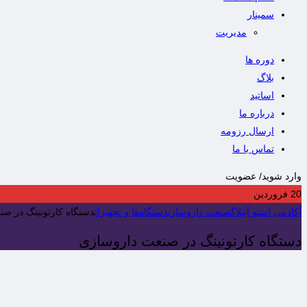
سمینار
مدیریت
دوره ها
بلاگ
اساتید
درباره ما
ارسال رزومه
تماس با ما
وارد شوید/ عضویت
20
فروردین
آکادمی استو آپ
بلاگ
صنعت داروسازی
دستگاه‌ها و تجهیزات
دستگاه کارتونینگ در ص
دستگاه کارتونینگ در صنعت داروسازی