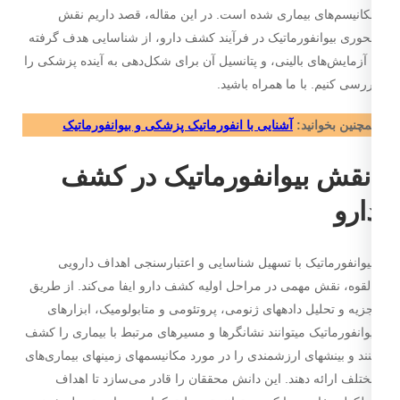
انیسم­‌های بیماری شده است. در این مقاله، قصد داریم نقش
وری بیوانفورماتیک در فرآیند کشف دارو، از شناسایی هدف گرفته
 آزمایش‌های بالینی، و پتانسیل آن برای شکل‌دهی به آینده پزشکی را
رسی کنیم. با ما همراه باشید.
چنین بخوانید:
آشنایی با انفورماتیک پزشکی و بیوانفورماتیک
قش بیوانفورماتیک در کشف
ارو
وانفورماتیک با تسهیل شناسایی و اعتبارسنجی اهداف دارویی
لقوه، نقش مهمی در مراحل اولیه کشف دارو ایفا می‌کند. از طریق
زیه و تحلیل داده­های ژنومی، پروتئومی و متابولومیک، ابزارهای
وانفورماتیک می­توانند نشانگرها و مسیرهای مرتبط با بیماری را کشف
ند و بینش­های ارزشمندی را در مورد مکانیسم­های زمینه­ای بیماری‌های
تلف ارائه دهند. این دانش محققان را قادر می‌سازد تا اهداف