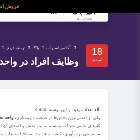
فروش اقساطی دوره OSMETIC GALAXY
دسته بندی ها
آکادمی استو آپ
بلاگ
توسعه فردی
18
وظایف افراد در واح
اسفند
تعداد بازدید از این نوشته:
4,889
یکی از اصلی‌ترین بخش‌ها در صنعت داروسازی،
واحد تح
کارهای علمی شرکت وابسته به این بخش و اعضای آن است
مستقیمی بر نوآوری، کیفیت، افزایش سطح استاندارد محصو