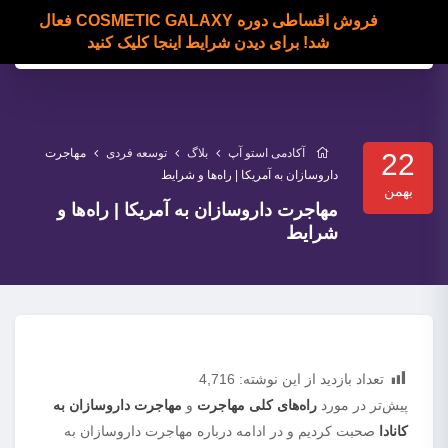
فروش اقساطی دوره COSMETIC GALAXY فعال
شد! برای دیدن شرایط اینجا کلیک کنید
آکادمی استو آپ
بلاگ
توسعه فردی
مهاجرت
22
داروسازان به آمریکا | راه‌ها و شرایط
بهمن
مهاجرت داروسازان به آمریکا | راه‌ها و
شرایط
تعداد بازدید از این نوشته:
4,716
پیش‌تر در مورد
راه‌های کلی مهاجرت
و
مهاجرت داروسازان به
کانادا
صحبت کردیم و در ادامه درباره مهاجرت داروسازان به