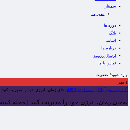
سمینار
مدیریت
دوره ها
بلاگ
اساتید
درباره ما
ارسال رزومه
تماس با ما
وارد شوید/ عضویت
1
مهر
آکادمی استو آپ
بلاگ
توسعه فردی
HBR
به‌جای زمان، انرژی خود را مدیریت کنید | م
به‌جای زمان، انرژی خود را مدیریت کنید | مجله کسب‌وکا