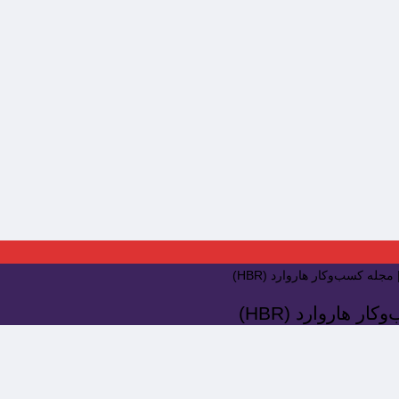
جله کسب‌وکار هاروارد (HBR)
ر هاروارد (HBR)