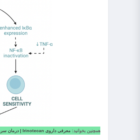
همچنین بخوانید:
معرفی داروی Irinotecan | درمان سرطان کولورکتال