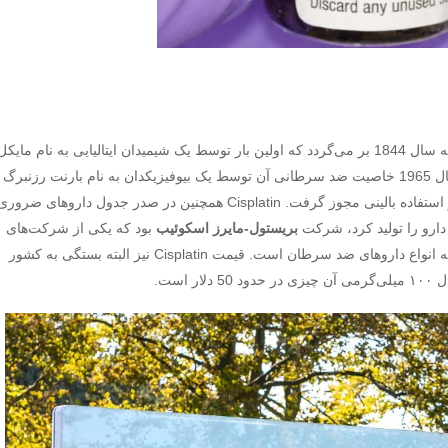
پیشینه کشف Cisplatin که از عوامل آلکیله‌کننده است، به سال 1844 بر می‌گردد که اولین بار توسط یک شیمیدان ایتالیایی به نام مایکل
پیرون در آزمایشگاه کشف و سنتز شد. با این حال، در سال 1965 خاصیت ضد سرطانی آن توسط یک بیوفیزیکدان به نام بارنت رزنبرگ
مورد توجه قرار گرفت. این دارو در سال 1987 به‌منظور استفاده بالینی مجوز گرفت. Cisplatin همچنین در صدر جدول داروهای ضرور
دارو را تولید کرد، شرکت
بریستول-مایرز اسکوئیب
بود که یکی از شرکت‌های
چندملیتی مستقل در آمریکاست که صاحب سبک در زمینه انواع داروهای ضد سرطان است. قیمت Cisplatin نیز البته بستگی به کشور
است.