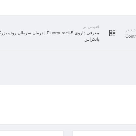
قدیمی تر
ید تر
معرفی داروی 5-Fluorouracil | درمان سرطان روده ب
پانکراس