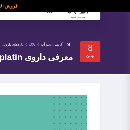
فروش اقساطی دوره OSMETIC GALAXY
دسته بندی ها
آکادمی استو آپ
بلاگ
تازه‌های دارویی
8
معرفی داروی Cisplatin | درمان سرطان مثانه
بهمن