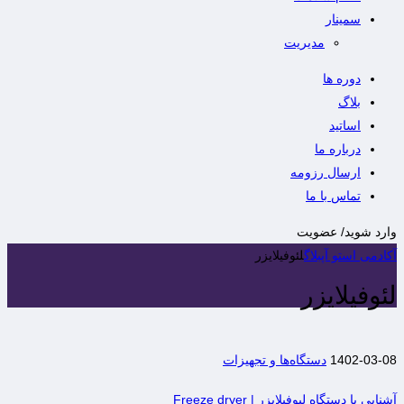
سمینار
مدیریت
دوره ها
بلاگ
اساتید
درباره ما
ارسال رزومه
تماس با ما
وارد شوید/ عضویت
آکادمی استو آپ
بلاگ
لئوفیلایزر
لئوفیلایزر
1402-03-08
دستگاه‌ها و تجهیزات
آشنایی با دستگاه لیوفیلایزر | Freeze dryer