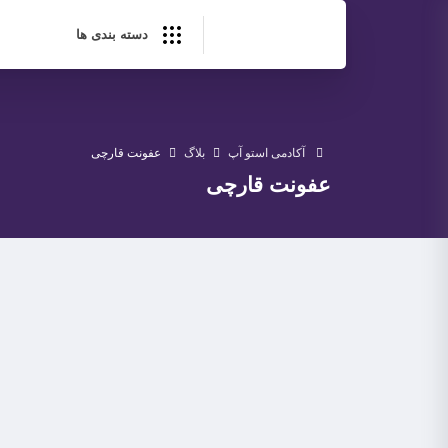
دسته بندی ها
آکادمی استو آپ
بلاگ
عفونت قارچی
عفونت قارچی