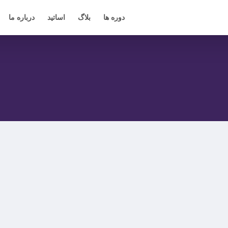
دوره ها
بلاگ
اساتید
درباره ما
1402-04-19
اطلاعات دارویی
معرفی داروی Rezzayo | درمان کاندیدیازیس مهاجم