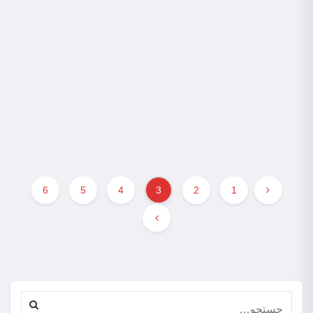
1402-01-09
فناوری
تولید فرآورده‌های حیوانی با هوش مصنوعی | شرکت NotCo
وقتی متوجه می‌شویم با حذف حیوانات از زنجیره تولید غذا از سیاره‌مان محافظت
می‌کنیم، نمی‌پرسیم چرا؟ بلکه می‌گوییم…
ادامه مطلب
6
5
4
3
2
1