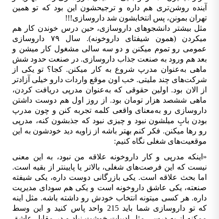
آینده روشن­‌تری هم داره و ترجیحشون این بود که تو همین
تهران بمونن، پس انتخابشون شد داروسازی!!!
مثل بیش­تر دانشجوهای داروسازی، حین درس خوندن کار هم
می­کردن (همون شیفتای داروخونه). سال ۷۹ داروسازی
عمومی رو تموم می­کنن و دو سه سالی مشغول کار می­شن و
بعد هم ورود به صنعت جذاب داروسازی. در صنعت حدود شش
ماهی به­‌عنوان مدرپ شروع به کار می­کنن. کجا؟ تو یکی از
شرکت‌­های چند ملیتی. خب اون موقع واردات دارو خیلی آزادتر
از الان بود. اولین حقوقی که به‌­عنوان مدرپی دریافت کردن،
ماهی ششصد هزار تومان بود. از روز اول هم دوست داشتن
داروسازی رو به­‌معنای واقعی کلمه تجربه کنن و چون مدرپ
بودن بابِ میلشون نبود و چیزی نبود که جذبشون کنه، مدرپی
رو رها می­کنن. فکر کنم بهتر باشه از زاویه دید خودشون به این
موقعیت­‌های شغلی نگاه کنیم:
»
این­­که مدرپی
و کار داروخونه علاقه من نبود، به این معنی
نیست که این فرصت‌­های شغلی، بالاتر یا پایین­تر از بقیه است.
اما بحث علاقه است. یکی بازرگانی دوست داره، یکی شیفته
صنعته، یکی عاشق داروخونه است و یکی هم سودای مدیریت
داره. هر کسی می­تونه انتخاب خودش رو داشته باشه. مثل اینه
که تو داروسازی شما باید 215 واحد پاس کنید و این وسط
ممکنه از یه درسی مثل ادبیات خوشت نیاد و در مقابل عاشق