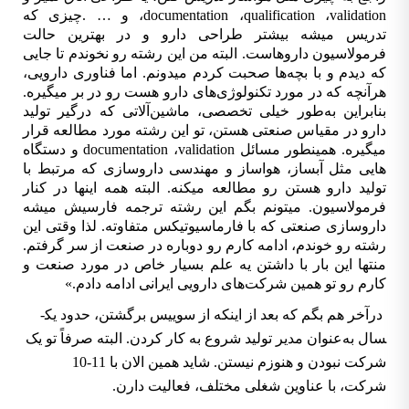
validation
،
qualification
،
documentation
، و … .
چیزی که
تدریس می­شه بیش­تر طراحی دارو و در بهترین حالت
فرمولاسیون داروهاست. البته من این رشته رو نخوندم تا جایی
که دیدم و با بچه‌­ها صحبت کردم می­دونم. اما فناوری دارویی،
هرآن­چه که در مورد تکنولوژی‌­های دارو هست رو در بر می­گیره.
بنابراین به­‌طور خیلی تخصصی، ماشین­‌آلاتی که درگیر تولید
دارو در مقیاس صنعتی هستن، تو این رشته مورد مطالعه قرار
می­گیره. همین­طور مسائل
validation
،
documentation
و دستگاه­‌
هایی مثل آب­ساز، هواساز و مهندسی داروسازی که مرتبط با
تولید دارو هستن رو مطالعه می­کنه. البته همه این­ها در کنار
فرمولاسیون. می­تونم بگم این رشته ترجمه فارسیش می­شه
داروسازی صنعتی که با فارماسیوتیکس متفاوته. لذا وقتی این
رشته رو خوندم، ادامه کارم رو دوباره در صنعت از سر گرفتم.
منتها این بار با داشتن یه علم بسیار خاص در مورد صنعت و
کارم رو تو همین شرکت­‌های دارویی ایرانی ادامه دادم.
«
درآخر هم بگم که بعد از این­که از سوییس برگشتن، حدود یک­
سال به‌­عنوان مدیر تولید شروع به کار کردن. البته
صرفاً
تو یک
شرکت نبودن و هنوزم نیستن. شاید همین الان با 11-10
شرکت، با عناوین شغلی مختلف، فعالیت دارن.