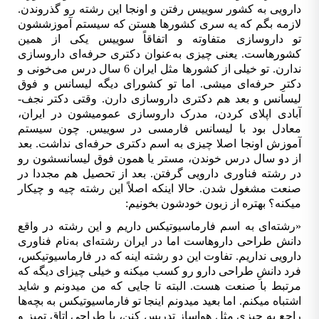
دارویی به کشور سوییس رفتن و اون­جا این رشته رو گذروندن.
لازمه بگم که یه سری کشورها هستن که سیستم آموزششون
تو داروسازی متفاوته و
اتفاقاً
سوییس یکی از همین
کشورهاست. یعنی چیزی به­‌عنوان دکتری حرفه­‌ای داروسازی
ندارن. تو خیلی از کشورها مثل ایران 6 سال درس می‌خونی و
دکترِ حرفه­‌ای می­شی. اما تو کشورای دیگه لیسانس و فوق
لیسانس و بعد هم دکتری داروسازی دارن. وقتی دکتر نجف‌­
آبادی اپلای کردن، مدرک داروسازی عمومیشون در ایران،
معادل بود با لیسانس فارمسی در سوییس. چون سیستم
آموزش اونجا اصلا چیزی به اسم دکتری حرفه‌­ای نداشت. بعد
از دو سال درس خوندن، مستر یا همون فوق لیسانسشون رو
در رشته فناوری دارویی گرفتن. بعد از تحصیل هم مجددا در
صنعت مشغول شدن. حالا این­که
اصلاً
این رشته چیه و چی­کار
می­کنه؟ بهتره از زبون خودشون بخونیم:
»
رشته‌­ای به اسم فارماسیوتیکس داریم و این رشته در واقع
دانش طراحی داروهاست اما در ایران رشته‌­ای به­‌نام فناوری
دارویی نداریم. تفاوت این دو رشته اینه که در فارماسیوتیکس،
فرد دانشِ طراحی دارو رو کسب می­کنه و خیلی چیزای دیگه که
مرتبط با صنعت هست. البته تا جایی‌ ­که من میدونم و شاید
اشتباه می­کنم. اما بعید می­دونم این­جا تو فارماسیوتیکس به بچه­‌ها
راجع به چیزی مثل هواساز تدریس کنن، یا طراحی اتاق تمیز و