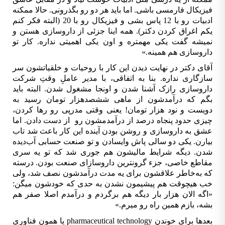
فیزیکال فارمسی باشی. اما باید هر دو رو بگذرونی. حالا ممکنه
ادبیات رو با 12 پاس بشی و فیزیکال رو با 20 (البته فکر کنم
یکم اغراق کردن دکتر). همه اینا جزئی از داروسازی هستن و
نمی­شه گفت یکی مهم­تره و اون یکی اهمیتی نداره. کار تو
داروسازی هم
همینه.
«
آقای دکتر در نهایت دیدن این کار با روحیات و خلقیاتشون سر
سازگاری نداره. بنا به اتفاقی، با مدیر عاملِ وقتِ شرکت
داروسازی رازک آشنا شدن و اون­جا مشغول شدن. البته باید
بگم که درآمدشون از ماهی ششصدهزار تومان رسید به
دویست و نود هزار تومان! یعنی وقتی مدرپی رو رها کردن،
چیزی حدود پنجاه درصد از درآمدمشون رو از دست دادن. اما
عشق به داروسازی و روشن بودن آینده این کار باعث شد تاب
بیارن. یکی دو سالی پاش وایسادن و تو صنعت حسابی آب­‌دیده
شدن. دیگه شرایط مالیشون هم جوری شد که تو یه سری
مقاطع خاصی، جزء گرون­ترین داروسازای صنعت بودن. درسته
که به­‌خاطر علاقشون برای یه مدت درآمدشون نصف شد، ولی
خب هیچ­وقت هم پیشیمون نشدن به حدی که خودشون می­گن:
»
اگه الان هزار بار دیگه هم برگردم و درآمدم اصلا صفر هم
بشه، بازم همین راه رو می­رم.
«
بعدها برای خوندن
pharmaceutical technology
یا همون فناوری